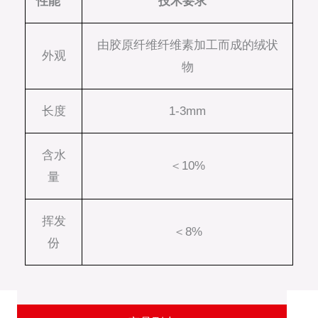
性能
技术要求
由胶原纤维纤维素加工而成的绒状
外观
物
长度
1-3mm
含水
＜10%
量
挥发
＜8%
份