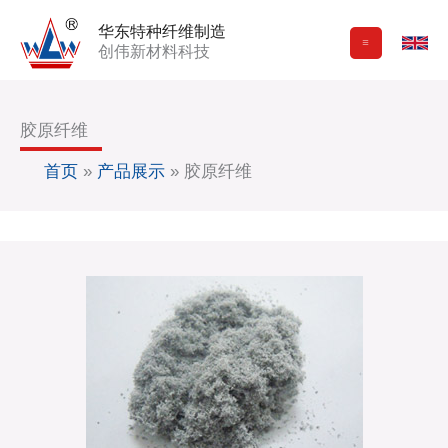
跳
华东特种纤维制造
至
创伟新材料科技
内
容
胶原纤维
首页
»
产品展示
»
胶原纤维