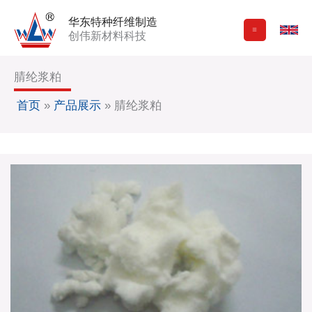
跳
华东特种纤维制造
至
创伟新材料科技
内
容
腈纶浆粕
首页
»
产品展示
»
腈纶浆粕