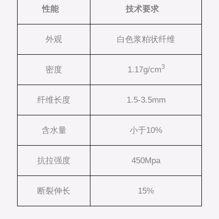
性能
技术要求
外观
白色浆粕状纤维
3
密度
1.17g/cm
纤维长度
1.5-3.5mm
含水量
小于10%
抗拉强度
450Mpa
断裂伸长
15%