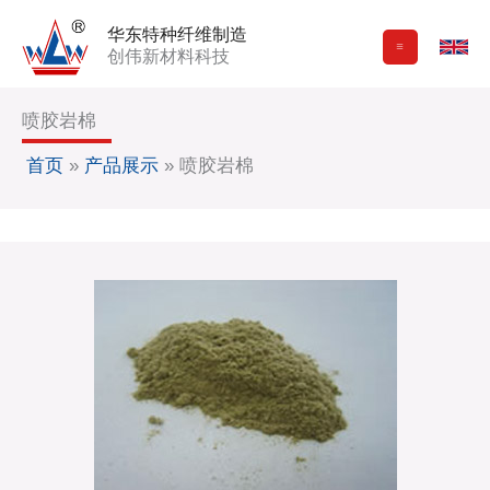
跳
华东特种纤维制造
至
创伟新材料科技
内
容
喷胶岩棉
首页
»
产品展示
»
喷胶岩棉